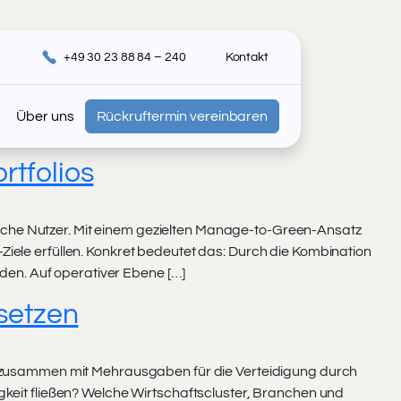
+49 30 23 88 84 – 240
Kontakt
Über uns
Rückruftermin vereinbaren
tfolios
iche Nutzer. Mit einem gezielten Manage-to-Green-Ansatz
iele erfüllen. Konkret bedeutet das: Durch die Kombination
en. Auf operativer Ebene […]
setzen
ro zusammen mit Mehrausgaben für die Verteidigung durch
gkeit fließen? Welche Wirtschaftscluster, Branchen und