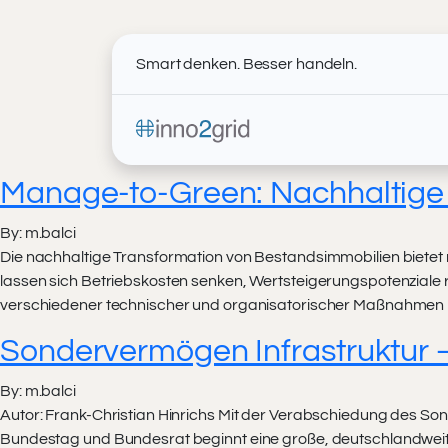
Smart denken. Besser handeln.
Manage-to-Green: Nachhaltige 
By: m.balci
Die nachhaltige Transformation von Bestandsimmobilien biete
lassen sich Betriebskosten senken, Wertsteigerungspotenziale r
verschiedener technischer und organisatorischer Maßnahmen k
Sondervermögen Infrastruktur –
By: m.balci
Autor: Frank-Christian Hinrichs Mit der Verabschiedung des So
Bundestag und Bundesrat beginnt eine große, deutschlandweite D