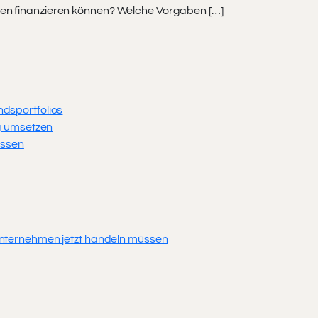
men finanzieren können? Welche Vorgaben […]
dsportfolios
ig umsetzen
üssen
 Unternehmen jetzt handeln müssen