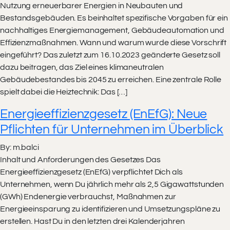
Nutzung erneuerbarer Energien in Neubauten und
Bestandsgebäuden. Es beinhaltet spezifische Vorgaben für ein
nachhaltiges Energiemanagement, Gebäudeautomation und
Effizienzmaßnahmen. Wann und warum wurde diese Vorschrift
eingeführt? Das zuletzt zum 16.10.2023 geänderte Gesetz soll
dazu beitragen, das Ziel eines klimaneutralen
Gebäudebestandes bis 2045 zu erreichen. Eine zentrale Rolle
spielt dabei die Heiztechnik: Das […]
Energieeffizienzgesetz (EnEfG): Neue
Pflichten für Unternehmen im Überblick
By: m.balci
Inhalt und Anforderungen des Gesetzes Das
Energieeffizienzgesetz (EnEfG) verpflichtet Dich als
Unternehmen, wenn Du jährlich mehr als 2,5 Gigawattstunden
(GWh) Endenergie verbrauchst, Maßnahmen zur
Energieeinsparung zu identifizieren und Umsetzungspläne zu
erstellen. Hast Du in den letzten drei Kalenderjahren