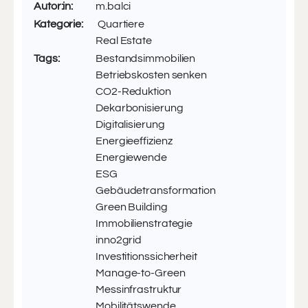
Autor:in:
m.balci
Kategorie:
Quartiere
Real Estate
Tags:
Bestandsimmobilien
Betriebskosten senken
CO2-Reduktion
Dekarbonisierung
Digitalisierung
Energieeffizienz
Energiewende
ESG
Gebäudetransformation
Green Building
Immobilienstrategie
inno2grid
Investitionssicherheit
Manage-to-Green
Messinfrastruktur
Mobilitätswende