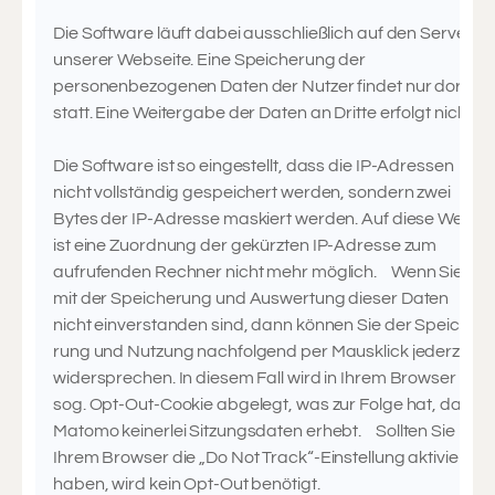
Die Software läuft dabei ausschließlich auf den Servern
unserer Webseite. Eine Speicherung der
personenbezogenen Daten der Nutzer findet nur dort
statt. Eine Weitergabe der Daten an Dritte erfolgt nicht.
Die Software ist so eingestellt, dass die IP-Adressen
nicht vollständig gespeichert werden, sondern zwei
Bytes der IP-Adresse maskiert werden. Auf diese Weise
ist eine Zuordnung der gekürzten IP-Adresse zum
aufrufenden Rechner nicht mehr möglich. Wenn Sie
mit der Spei­che­rung und Aus­wer­tung die­ser Daten
nicht ein­ver­stan­den sind, dann kön­nen Sie der Spei­che­
rung und Nut­zung nachfolgend per Maus­klick jederzeit
wider­spre­chen. In diesem Fall wird in Ihrem Browser ein
sog. Opt-Out-Cookie abgelegt, was zur Folge hat, dass
Matomo keinerlei Sitzungsdaten erhebt. Sollten Sie in
Ihrem Browser die „Do Not Track“-Einstellung aktiviert
haben, wird kein Opt-Out benötigt.