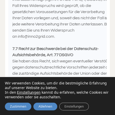
Fall Ihres Widerspruchs wird geprüft, ob die
gesetzlichen Voraussetzungen für die Verarbeitung
Ihrer Daten vorliegen und, soweit dies nicht der Fall ist,
jede weitere Verarbeitung Ihrer Daten unterlassen. Bitte
senden Sie uns Ihren Widerspruch
an
info@inno2grid.com
.
7.7 Recht zur Beschwerde bei der Datenschutz-
Aufsichtsbehörde, Art. 77 DSGVO
Sie haben das Recht, sich wegen eventueller Verstöße
gegen datenschutzrechtliche Vorschriften jederzeit an
die zuständige Aufsichtsbehörde der Union oder der
Mitgliedsstaaten zu wenden.
Wir verwenden Cookies, um dir die bestmögliche Erfahrung
Kontaktdaten der zuständigen Aufsichtsbehörde:
auf unserer Website zu bieten.
In den
Berliner Beauftragte für Datenschutz und
Einstellungen
kannst du erfahren, welche Cookies wir
verwenden oder sie ausschalten.
Informationsfreiheit, Friedrichstr. 219, 10969 Berlin
Kontakt zum Datenschutzbeauftragten Wenn Sie
Zustimmen
Ablehnen
Einstellungen
Fragen hinsichtlich der Verarbeitung Ihrer persönlichen