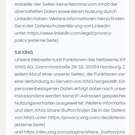
Anbieter der Seiten keine Kenntnis vom Inhalt der
übermittelten Daten sowie deren Nutzung durch
LinkedIn haben. Weitere Informationen hierzu finden
Sie in der Datenschutzerklärung von LinkedIn
unter: https://www.linkedin.com/legal/privacy-
policy [externe Seite]
5.6 XING
Unsere Webseite nutzt Funktionen des Netzwerks XING. An
XING AG, Dammtorstraße 29-32, 20354 Hamburg, Deuts
jedem Abruf einer unserer Seiten, die Funktionen von XIN
eine Verbindung zu Servern von XING hergestellt. Eine S
personenbezogenen Daten erfolgt dabei nach unserer Ke
Insbesondere werden keine IP-Adressen gespeichert od
Nutzungsverhalten ausgewertet. Weitere Information z
und dem XING Share-Button finden Sie in der Datenschu
von XING unter: https://privacy.xing.com/de/datenschut
[externe Seite]
und https://dev.xing.com/plugins/share_button/privacy_