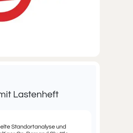
mit Lastenheft
zielte Standortanalyse und