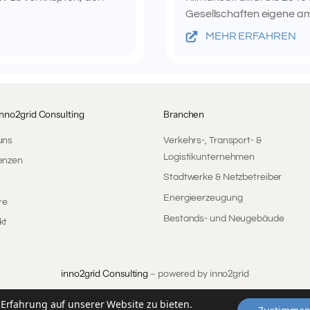
Gesellschaften eigene amb
MEHR ERFAHREN
inno2grid Consulting
Branchen
uns
Verkehrs-, Transport- &
Logistikunternehmen
enzen
Stadtwerke & Netzbetreiber
Energieerzeugung
re
Bestands- und Neugebäude
kt
inno2grid Consulting
– powered by inno2grid
lten.
Erfahrung auf unserer Website zu bieten.