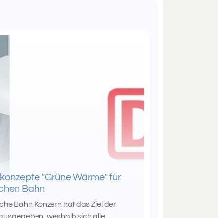
konzepte "Grüne Wärme" für
schen Bahn
he Bahn Konzern hat das Ziel der
 ausgegeben, weshalb sich alle