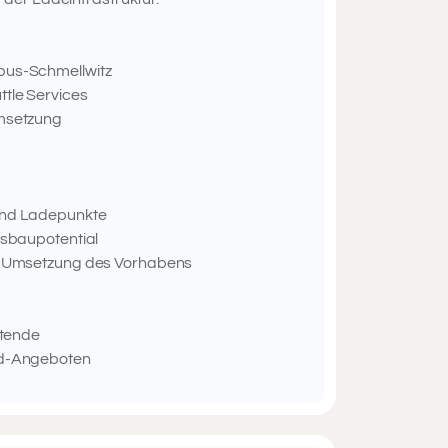
bus-Schmellwitz
tle Services
Umsetzung
und Ladepunkte
usbaupotential
en Umsetzung des Vorhabens
itende
nd-Angeboten