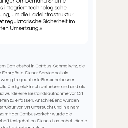
altiger On-Demand Shuttle
 integriert technologische
ung, um die Ladeinfrastruktur
et regulatorische Sicherheit im
rten Umsetzung.«
m Betriebshof in Cottbus-Schmellwitz, die
Fahrgäste. Dieser Service soll als
wenig frequentierte Bereiche besser
llständig elektrisch betrieben und sind als
grid wurde eine Bestandsaufnahme vor Ort
iten zu erfassen. Anschließend wurden
ruktur vor Ort untersucht und in einem
ng mit der Cottbusverkehr wurde die
heft festgehalten. Dieses Lastenheft diente
der Ladeinfrastruktur.