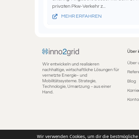
privaten Pkw-Verkehr z...
MEHR ERFAHREN
Über 
Über 
Wir entwickeln und realisieren
nachhaltige, wirtschaftliche Lösungen für
Refer
vernetzte Energie- und
Mobilitätssysteme. Strategie,
Blog
Technologie, Umsetzung – aus einer
Karrie
Hand.
Konta
© 2015–2026 inno2grid GmbH. Alle Rechte vorbeha
Wir verwenden Cookies, um dir die bestmögliche 