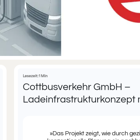
Lesezeit: 1 Min
Cottbusverkehr GmbH –
Ladeinfrastrukturkonzept 
»Das Projekt zeigt, wie durch ge