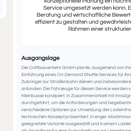
konzeptionelle Planung ein nachh
Service umgesetzt werden kann. Es
Beratung und wirtschaftliche Bewert
effizient zu gestalten und gewährleist
Rahmen einer strukturie
Ausgangslage
Die Cottbusverkehr GmbH plante, ausgehend von ihre
Einführung eines On-Demand Shuttle Services für ihre 
Zubringer zur Straßenbahn dienen und insbesondere 
anbinden. Die Fahrzeuge für diesen Service werden vo
Kleinbusse konzipiert. In Zusammenarbeit mit inno2
durchgeführt, um die Anforderungen und Gegebenhe
verschiedene Optionen zur Umsetzung der Ladeinfrast
technischen Konzept präsentiert. In enger Abstimmu
geeignetste Variante ausgewählt und in einem Lasten
als Grundlage für eine Ausschreibung zur Umsetzung 