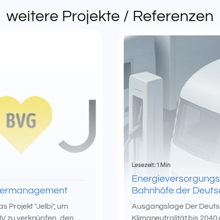
weitere Projekte / Referenzen
Lesezeit: 1 Min
Energieversorgungs
tnermanagement
Bahnhöfe der Deut
 Projekt "Jelbi", um
Ausgangslage Der Deutsc
V zu verknüpfen, den
Klimaneutralität bis 2040